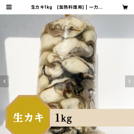
生カキ1kg [加熱料理用] | 一力水
産