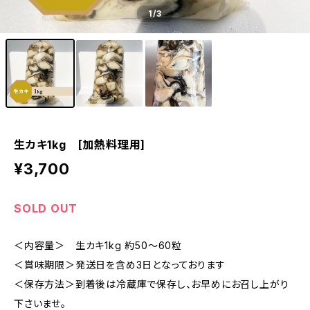
1
/3
生カキ1kg [加熱料理用]
¥3,700
SOLD OUT
＜内容量＞ 生カキ1kg 約50〜60粒
＜賞味期限＞発送日を含め3日となっております
＜保存方法＞到着後は冷蔵庫で保存し、お早めにお召し上がり
下さいませ。